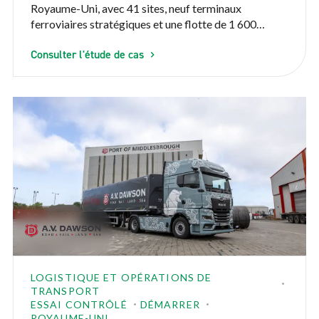
Royaume-Uni, avec 41 sites, neuf terminaux
ferroviaires stratégiques et une flotte de 1 600
camions. Dans le cadre de son engagement à mettre
Consulter l'étude de cas
en place la chaîne d’approvisionnement à pleine
charge la plus propre et la plus durable du pays,
Maritime devait électrifier ses opérations logistiques
lourdes à grande échelle, en commençant par ses
centres de camions les plus sollicités.
LOGISTIQUE ET OPÉRATIONS DE
TRANSPORT
ESSAI CONTRÔLÉ
DÉMARRER
ROYAUME-UNI