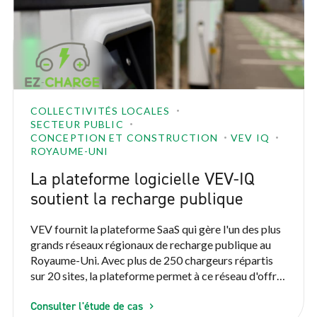
COLLECTIVITÉS LOCALES
SECTEUR PUBLIC
CONCEPTION ET CONSTRUCTION
VEV IQ
ROYAUME-UNI
La plateforme logicielle VEV-IQ
soutient la recharge publique
VEV fournit la plateforme SaaS qui gère l'un des plus
grands réseaux régionaux de recharge publique au
Royaume-Uni. Avec plus de 250 chargeurs répartis
sur 20 sites, la plateforme permet à ce réseau d'offrir
un temps de disponibilité de 99,4 % au public qui
Consulter l'étude de cas
recharge ses VE.