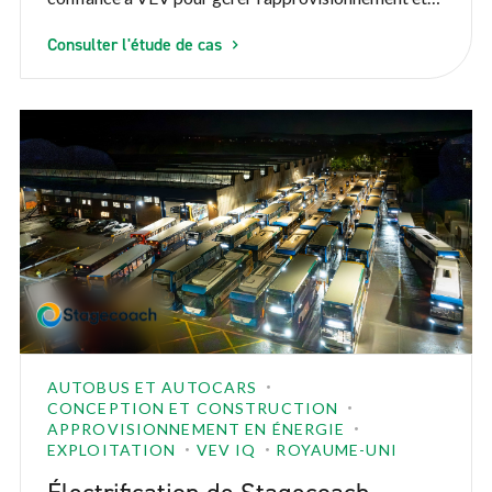
l'optimisation de l'énergie, réaliser des économies et
Consulter l'étude de cas
améliorer le contrôle de l'utilisation de l'énergie pour
une partie de sa flotte de véhicules électriques. Cela
devait se faire sans compromettre l'état de
préparation des véhicules ou la fiabilité
opérationnelle.
AUTOBUS ET AUTOCARS
CONCEPTION ET CONSTRUCTION
APPROVISIONNEMENT EN ÉNERGIE
EXPLOITATION
VEV IQ
ROYAUME-UNI