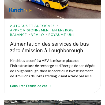
AUTOBUS ET AUTOCARS
APPROVISIONNEMENT EN ÉNERGIE
BALANCE
VEV IQ
ROYAUME-UNI
Alimentation des services de bus
zéro émission à Loughborough
Kinchbus a confié à VEV la mise en place de
l'infrastructure de recharge et d'énergie de son dépôt
de Loughborough, dans le cadre d'un investissement
de 8 millions de livres sterling visant à faire passer sa
flotte à des bus zéro émission. VEV accompagne le
Consulter l'étude de cas
déploiement de 22 bus électriques, aidant ainsi
Kinchbus à offrir à la population locale des
transports publics plus propres, plus silencieux et
plus fiables.