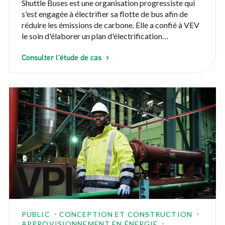
Shuttle Buses est une organisation progressiste qui
s'est engagée à électrifier sa flotte de bus afin de
réduire les émissions de carbone. Elle a confié à VEV
le soin d'élaborer un plan d'électrification
progressive de sa flotte, comprenant une gestion
Consulter l'étude de cas
intelligente de l'énergie afin de tenir compte des
contraintes énergétiques existantes.
PUBLIC
CONCEPTION ET CONSTRUCTION
APPROVISIONNEMENT EN ÉNERGIE