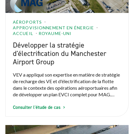
AÉROPORTS
APPROVISIONNEMENT EN ÉNERGIE
ACCUEIL
ROYAUME-UNI
Développer la stratégie
d'électrification du Manchester
Airport Group
VEV a appliqué son expertise en matière de stratégie
de recharge des VE et d'électrification de la flotte
dans le contexte des opérations aéroportuaires afin
de développer un plan EVCI complet pour MAG.
L'approche de VEV a combiné l'expertise technique,
Consulter l'étude de cas
la vision opérationnelle et l'engagement collaboratif
des parties prenantes pour créer une stratégie qui
s'aligne sur les objectifs de développement durable
de MAG tout en assurant la continuité des opérations
quotidiennes.