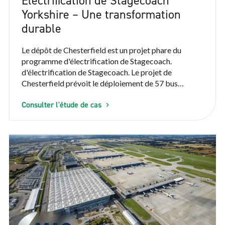
Électrification de Stagecoach
Yorkshire – Une transformation
durable
Le dépôt de Chesterfield est un projet phare du
programme d'électrification de Stagecoach.
d'électrification de Stagecoach. Le projet de
Chesterfield prévoit le déploiement de 57 bus
électriques au printemps 2025, qui remplaceront plus
Consulter l'étude de cas
des deux tiers de la flotte diesel de Stagecoach
desservant Chesterfield et le nord-est du Derbyshire.
Cette initiative s'inscrit dans le cadre d'une stratégie
d'électrification plus large couvrant 150 bus
électriques sur quatre sites : Chesterfield,
Leamington, Nuneaton et Rugby, tous soutenus par
VEV.