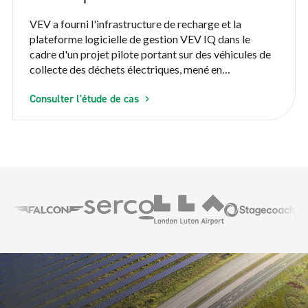
VEV a fourni l'infrastructure de recharge et la
plateforme logicielle de gestion VEV IQ dans le
cadre d'un projet pilote portant sur des véhicules de
collecte des déchets électriques, mené en
collaboration avec le prestataire de services publics
Consulter l'étude de cas
Serco et RVS, fournisseur indépendant de solutions
pour véhicules de collecte des déchets. VEV IQ a
surveillé de nombreux paramètres tout au long du
projet pilote afin de démontrer la faisabilité
opérationnelle et d'établir la rentabilité de
l'électrification des véhicules de collecte des déchets
et de recyclage pour Serco.