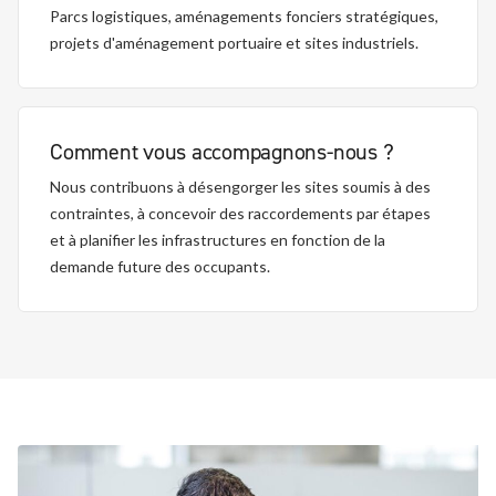
Parcs logistiques, aménagements fonciers stratégiques,
projets d'aménagement portuaire et sites industriels.
Comment vous accompagnons-nous ?
Nous contribuons à désengorger les sites soumis à des
contraintes, à concevoir des raccordements par étapes
et à planifier les infrastructures en fonction de la
demande future des occupants.
Centres de distribution, sites de traitement des
Environnements industriels dédiés à la fabrication, à
Des environnements de transport de grande envergure,
Électrification des dépôts, pôles de recharge et
commandes et opérations de logistique urbaine.
l'entreposage frigorifique et à des usages mixtes.
complexes et réglementés.
programmes de déploiement sur plusieurs sites.