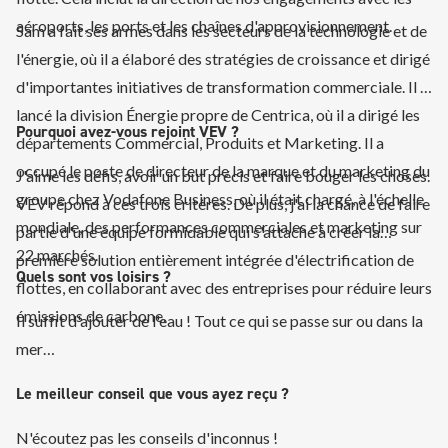
aéroports, les ports et les chaînes d'approvisionnement.
Sam a fait ses armes dans les secteurs de la technologie et de
l'énergie, où il a élaboré des stratégies de croissance et dirigé
d'importantes initiatives de transformation commerciale. Il a
lancé la division Énergie propre de Centrica, où il a dirigé les
Pourquoi avez-vous rejoint VEV ?
départements Commercial, Produits et Marketing. Il a
occupé le poste de directeur de la marque et du marketing du
J'aime les défis, avoir un but précis et faire bouger les choses.
groupe chez Vodafone Business, où il était chargé, à l'échelle
VEV répond à ces trois critères. De plus, j'ai la chance de faire
mondiale, des performances commerciales et marketing sur
partie d'une équipe formidable qui s'attache à créer la
22 marchés.
première solution entièrement intégrée d'électrification de
Quels sont vos loisirs ?
flottes, en collaborant avec des entreprises pour réduire leurs
émissions de carbone.
Il suffit d'ajouter de l'eau ! Tout ce qui se passe sur ou dans la
mer…
Le meilleur conseil que vous ayez reçu ?
N'écoutez pas les conseils d'inconnus !