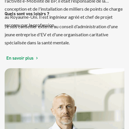
l'activité e-Mobilité de BP, il était responsable de la
conception et de l'installation de milliers de points de charge
Quels sont vos loisirs ?
au Royaume-Uni. Il est ingénieur agréé et chef de projet
reconnu par la profession.
Je suis conseiller externe au conseil d'administration d'une
jeune entreprise d'EV et d'une organisation caritative
spécialisée dans la santé mentale.
En savoir plus