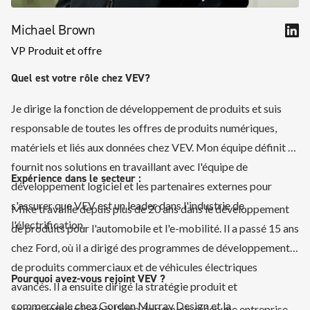
Michael Brown
VP Produit et offre
Quel est votre rôle chez VEV?
Je dirige la fonction de développement de produits et suis
responsable de toutes les offres de produits numériques,
matériels et liés aux données chez VEV. Mon équipe définit et
fournit nos solutions en travaillant avec l'équipe de
Expérience dans le secteur :
développement logiciel et les partenaires externes pour
s'assurer que VEV est un leader dans l'industrie de
Mike travaille depuis plus de 20 ans dans le développement
l'électrification.
de produits pour l'automobile et l'e-mobilité. Il a passé 15 ans
chez Ford, où il a dirigé des programmes de développement
de produits commerciaux et de véhicules électriques
Pourquoi avez-vous rejoint VEV ?
avancés. Il a ensuite dirigé la stratégie produit et
commerciale chez Gordon Murray Design et la
Je suis enthousiaste à l'idée de pouvoir créer une entreprise