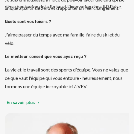
décarbonisation de la flotte et l'innovation chez BP Pulse.
unique à partir de zéro et d'apporter un réel changement.
Quels sont vos loisirs ?
J'aime passer du temps avec ma famille, faire du ski et du
vélo.
Le meilleur conseil que vous ayez reçu ?
La vie et le travail sont des sports d'équipe. Vous ne valez que
ce que vaut l'équipe qui vous entoure - heureusement, nous
formons une équipe incroyable ici à VEV.
En savoir plus