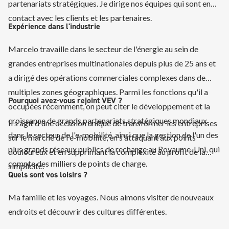
partenariats stratégiques. Je dirige nos équipes qui sont en
contact avec les clients et les partenaires.
Expérience dans l'industrie
Marcelo travaille dans le secteur de l'énergie au sein de
grandes entreprises multinationales depuis plus de 25 ans et
a dirigé des opérations commerciales complexes dans de
multiples zones géographiques. Parmi les fonctions qu'il a
Pourquoi avez-vous rejoint VEV ?
occupées récemment, on peut citer le développement et la
croissance de grands partenariats stratégiques mondiaux
Il s'agit d'une occasion unique de transformer les entreprises
dans le secteur de l'e-mobilité, ainsi que la gestion de l'un des
sur le marché de l'e-mobilité, en s'attaquant aux points
plus grands réseaux publics de recharge au Royaume-Uni, qui
douloureux et en supprimant la complexité au profit de la
compte des milliers de points de charge.
simplicité.
Quels sont vos loisirs ?
Ma famille et les voyages. Nous aimons visiter de nouveaux
endroits et découvrir des cultures différentes.