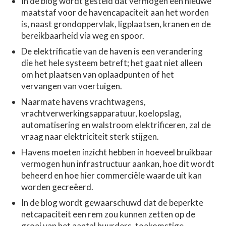
In de blog wordt gesteld dat vermogen een nieuwe
maatstaf voor de havencapaciteit aan het worden
is, naast grondoppervlak, ligplaatsen, kranen en de
bereikbaarheid via weg en spoor.
De elektrificatie van de haven is een verandering
die het hele systeem betreft; het gaat niet alleen
om het plaatsen van oplaadpunten of het
vervangen van voertuigen.
Naarmate havens vrachtwagens,
vrachtverwerkingsapparatuur, koelopslag,
automatisering en walstroom elektrificeren, zal de
vraag naar elektriciteit sterk stijgen.
Havens moeten inzicht hebben in hoeveel bruikbaar
vermogen hun infrastructuur aankan, hoe dit wordt
beheerd en hoe hier commerciële waarde uit kan
worden gecreëerd.
In de blog wordt gewaarschuwd dat de beperkte
netcapaciteit een rem zou kunnen zetten op de
groei van het aantal huurders, toekomstige