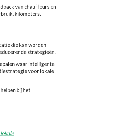
eedback van chauffeurs en
rbruik, kilometers,
catie die kan worden
reducerende strategieën.
epalen waar intelligente
tiestrategie voor lokale
elpen bij het
lokale