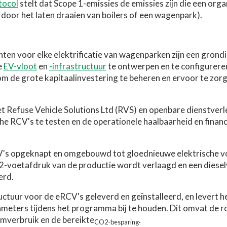
tocol
stelt dat Scope 1-emissies de emissies zijn die een orga
door het laten draaien van boilers of een wagenpark).
en voor elke elektrificatie van wagenparken zijn een grondi
e
EV-vloot
en
-infrastructuur
te ontwerpen en te configureren
m de grote kapitaalinvestering te beheren en ervoor te zorg
 Refuse Vehicle Solutions Ltd (RVS) en openbare dienstverl
he RCV's te testen en de operationele haalbaarheid en financ
V's opgeknapt en omgebouwd tot gloednieuwe elektrische vo
2-voetafdruk van de productie wordt verlaagd en een dieselv
erd.
uctuur voor de eRCV's geleverd en geïnstalleerd, en levert h
eters tijdens het programma bij te houden. Dit omvat de r
mverbruik en de bereikte
.
CO2-besparing