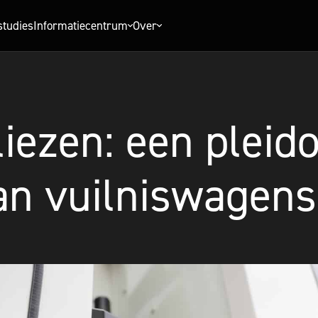
studies
Informatiecentrum
Over
liezen: een pleid
van vuilniswagens