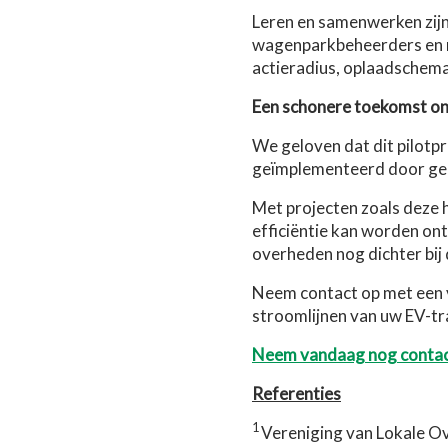
Leren en samenwerken zijn
wagenparkbeheerders en m
actieradius, oplaadschema'
Een schonere toekomst onts
We geloven dat dit pilotp
geïmplementeerd door geme
Met projecten zoals deze h
efficiëntie kan worden ont
overheden nog dichter bij 
Neem contact op met een 
stroomlijnen van uw EV-tra
Neem vandaag nog contac
Referenties
1
Vereniging van Lokale O