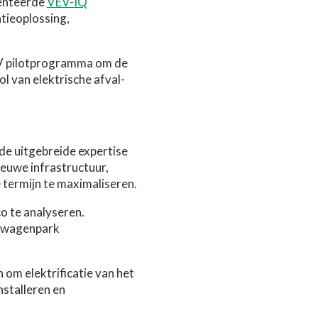
tenteerde
VEV-IQ
tieoplossing,
CV pilotprogramma om de
l van elektrische afval-
de uitgebreide expertise
ieuwe infrastructuur,
 termijn te maximaliseren.
o te analyseren.
V-wagenpark
 om elektrificatie van het
nstalleren en