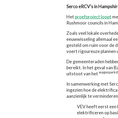
Serco eRCV's in Hampshir
Het
proefproject loopt
met
Rushmoor councils in Ham
Zoals veel lokale overhed
eeuwwisseling allemaal ee
gesteld om ruim voor de d
voert rigoureuze plannen u
De gemeenteraden hebben 
bereikt. In het geval van
wagenparkd
uitstoot van het
In samenwerking met Serco
ingezien hoe de elektrifi
aanzienlijk te verminderen
VEV heeft eerst een
elektrificeren op ba