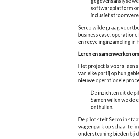
gegevensanalyse wer
softwareplatform om 
inclusief stroomvere
Serco wilde graag voortb
business case, operationel
en recyclinginzameling in
Leren en samenwerken om n
Het project is vooral een
van elke partij op hun geb
nieuwe operationele proce
De inzichten uit de 
Samen willen we de e
onthullen.
De pilot stelt Serco in st
wagenpark op schaal te im
ondersteuning bieden bij 