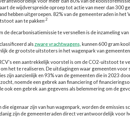
n verantwoordelijk voor meer dan 80% van de koolstofemissie
aart de wijdverspreide oproep tot actie van meer dan 300 
and hebben uitgeroepen. 82% van de gemeenteraden in het V
.2
tstoot aan te pakken
m de decarbonisatiemissie te versnellen is de inzameling van 
classificeerd als
zware vrachtwagens,
kunnen 600 gram koold
jnlijk de grootste uitstoters in het wagenpark van gemeenten
 RCV's een aantrekkelijk voorstel is om de CO2-uitstoot te 
 om het te realiseren. De uitdagingen waar gemeenten voor st
ties zijn aanzienlijk en 93% van de gemeenten die in 2023 d
ocht, noemde een gebrek aan financiering of financieringsop
 ook een gebrek aan gegevens als belemmering om de gevol
ie eigenaar zijn van hun wagenpark, worden de emissies sc
 zodanig zijn de gemeenteraden direct verantwoordelijk voor 