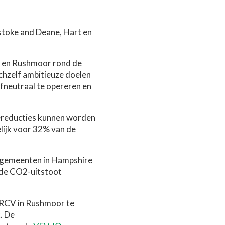
stoke and Deane, Hart en
rt en Rushmoor rond de
chzelf ambitieuze doelen
fneutraal te opereren en
ereducties kunnen worden
lijk voor 32% van de
e gemeenten in Hampshire
m de CO2-uitstoot
 RCV in Rushmoor te
k.
De