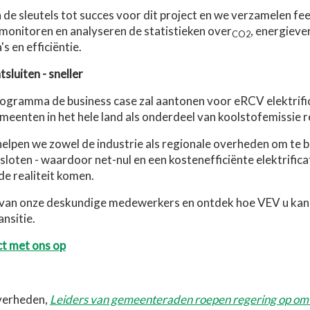
 de sleutels tot succes voor dit project en we verzamelen f
onitoren en analyseren de statistieken over
, energieve
CO2
s en efficiëntie.
luiten - sneller
rogramma de business case zal aantonen voor eRCV elektrifi
enten in het hele land als onderdeel van koolstofemissie 
elpen we zowel de industrie als regionale overheden om te b
sloten - waardoor net-nul en een kostenefficiënte elektrifica
de realiteit komen.
van onze deskundige medewerkers en ontdek hoe VEV u kan h
nsitie.
t met ons op
verheden,
Leiders van gemeenteraden roepen regering op om 