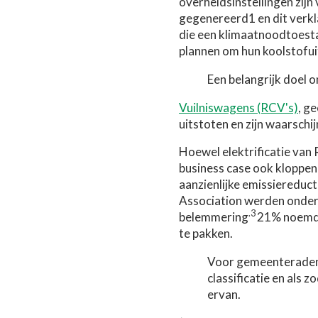
overheidsinstellingen zij
gegenereerd1 en dit verkl
die een klimaatnoodtoest
plannen om hun koolstofui
Een belangrijk doel o
Vuilniswagens (RCV's)
, ge
uitstoten en zijn waarschi
Hoewel elektrificatie van
business case ook kloppen
aanzienlijke emissiereduc
Association werden onderz
.3
belemmering
21% noemde
te pakken.
Voor gemeenteraden d
classificatie en als
ervan.