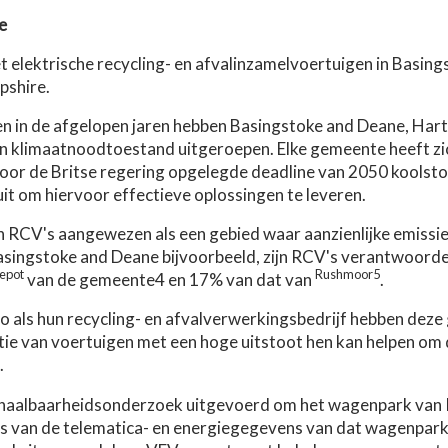
e
 elektrische recycling- en afvalinzamelvoertuigen in Basing
pshire.
en in de afgelopen jaren hebben Basingstoke and Deane, Ha
n klimaatnoodtoestand uitgeroepen. Elke gemeente heeft zi
oor de Britse regering opgelegde deadline van 2050 koolsto
it om hiervoor effectieve oplossingen te leveren.
RCV's aangewezen als een gebied waar aanzienlijke emissi
 Basingstoke and Deane bijvoorbeeld, zijn RCV's verantwoorde
epot
Rushmoor5
van de gemeente4 en 17% van dat van
.
 als hun recycling- en afvalverwerkingsbedrijf hebben dez
catie van voertuigen met een hoge uitstoot hen kan helpen o
.
 haalbaarheidsonderzoek uitgevoerd om het wagenpark van
sis van de telematica- en energiegegevens van dat wagenpar