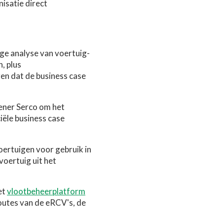
nisatie direct
ge analyse van voertuig-
, plus
en dat de business case
ener Serco om het
iële business case
ertuigen voor gebruik in
oertuig uit het
et
vlootbeheerplatform
outes van de eRCV's, de