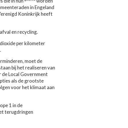
s die in hun
worden
gemeenteraden in Engeland
erenigd Koninkrijk heeft
afval en recycling.
ioxide per kilometer
.
verminderen, moet de
aan bij het realiseren van
oor de Local Government
ties als de grootste
gen voor het klimaat aan
ope 1 in de
het terugdringen