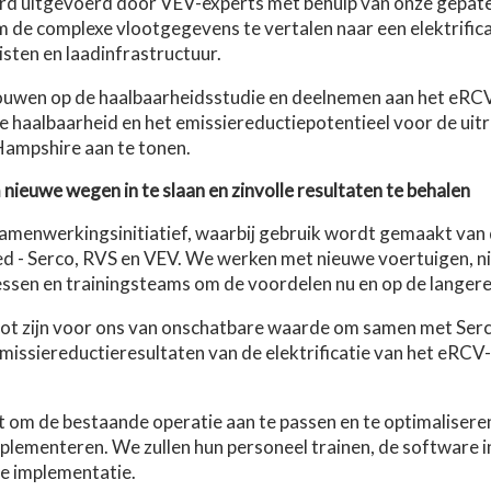
d uitgevoerd door VEV-experts met behulp van onze gepa
de complexe vlootgegevens te vertalen naar een elektrifica
isten en laadinfrastructuur.
ouwen op de haalbaarheidsstudie en deelnemen aan het eR
e haalbaarheid en het emissiereductiepotentieel voor de uitro
 Hampshire aan te tonen.
ieuwe wegen in te slaan en zinvolle resultaten te behalen
 samenwerkingsinitiatief, waarbij gebruik wordt gemaakt van 
ied - Serco, RVS en VEV. We werken met nieuwe voertuigen, n
ssen en trainingsteams om de voordelen nu en op de langere
pilot zijn voor ons van onschatbare waarde om samen met Serc
missiereductieresultaten van de elektrificatie van het eRC
aat om de bestaande operatie aan te passen en te optimaliseren
plementeren. We zullen hun personeel trainen, de software i
de implementatie.