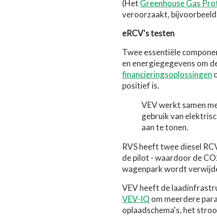
(Het
Greenhouse Gas Pro
veroorzaakt, bijvoorbeeld 
eRCV's testen
Twee essentiële component
en energiegegevens om d
financieringsoplossingen
o
positief is.
VEV werkt samen met
gebruik van elektrisc
aan te tonen.
RVS heeft twee diesel RC
de pilot - waardoor de CO
wagenpark wordt verwijd
VEV heeft de laadinfrastr
VEV-IQ
om meerdere param
oplaadschema's, het stroo